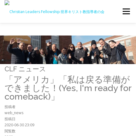
メニュー
団体概要
RECONNECT
COMEBACK
C-YA JAPAN
交流
教育
CLF ニュース
「アメリカ」「私は戻る準備が
オピニオン
お知らせ
ニュース
できました！(Yes, I'm ready for
comeback)」
投稿者
web_news
投稿日
2020-06-30 23:09
閲覧数