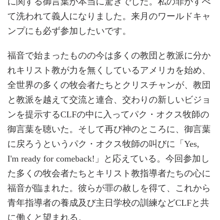
に関する御言葉が本当に驚きでした。私の罪がすべ
て洗われて義人になりました。来月のワールドキャ
ンプにも必ず参加したいです。
福音で始まったものの今は多くの教団と教派に分か
れキリスト教が力を無くしているアメリカを始め、
全世界の多くの牧会者たちとクリスチャンが、教団
と教派を越えて交流と連合、交わりの新しいビジョ
ンを提示するCLFの中に入ってパク・オクス牧師の
御言葉を聴いた。そして再び神のところに、御言葉
に戻ろうというパク・オクス牧師の叫びに「Yes,
I'm ready for comeback!」と応えている。今回参加し
た多くの牧会者たちとキリスト教指導者たちの心に
福音が臨まれた。彼らが罪の赦しを得て、これから
青年指導者の養成及び主日学校の訓練などCLFと共
に働くと望まれる。