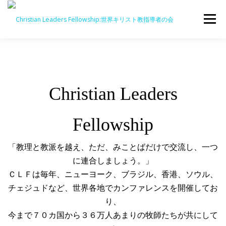
メニュー
団体概要
RECONNECT
COMEBACK
Christian Leaders
C-YA JAPAN
交流
教育
Fellowship
オピニオン
お知らせ
ニュース
「教理と教派を越え、ただ、みことばだけで交流し、一つ
に連合しましょう。」
ＣＬＦは毎年、ニューヨーク、ブラジル、香港、ソウル、
チェジュドなど、世界各地でカンファレンスを開催してお
り、
今まで７０カ国から３６万人あまりの牧師たちが共にして