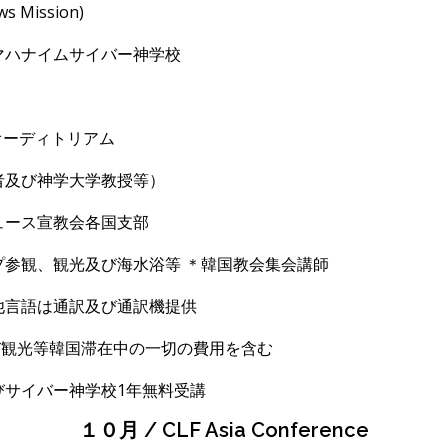
ws Mission)
ハナイムサイバ
ー神学校
オーディトリアム
び神学大学教授等）
ュース宣教会各国支部
プ
参観、観光及び
海水浴
等
＊韓
国教会集会講師
他言語は通訳及び通訳機提供
び観光等韓国滞在中の一切の費用を含む
サイバ
ー神学校
1
年無料受講
１０月 / CLF Asia Conference