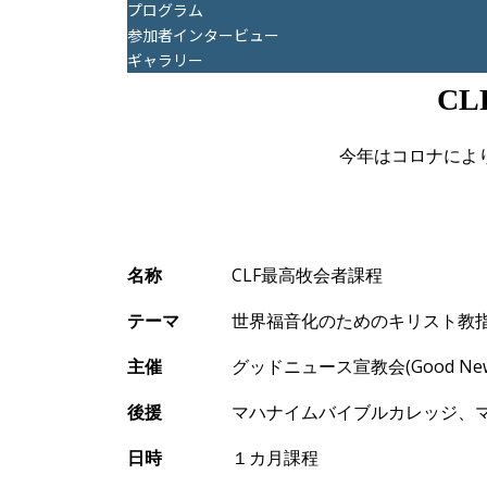
プログラム
参加者インタービュー
ギャラリー
C
今年はコロナによ
名
称
CLF
最高牧
会者課程
テ
ーマ
世界福音化のためのキリスト教指
主催
グッドニュ
ース宣教会
(Good Ne
後援
マハナイムバイブルカレッジ、マ
日時
１カ月課程