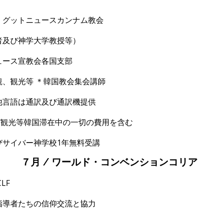
、グットニュースカンナム教会
び神学大学教授等）
ュース宣教会各国支部
観、観光等
＊韓
国教会集会講師
他言語は通訳及び通訳機提供
び観光等韓国滞在中の一切の費用を含む
サイバ
ー神学校
1
年無料受講
７月 / ワールド・コンベンションコリア
CLF
指導者たちの信仰交流と協力