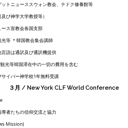
グットニューススウォン教会、テドク
修養館
等
び神学大学教授等）
ュース宣教会各国支部
観光等
＊韓
国教会集会講師
他言語は通訳及び通訳機提供
び観光等韓国滞在中の一切の費用を含む
サイバ
ー神学校
1
年無料受講
３月 / New York CLF World Conference
ce
導者たちの信仰交流と協力
ws Mission)