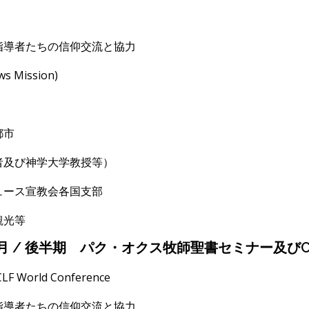
指導者たちの信仰交流と協力
ws Mission)
都市
び神学大学教授等）
ュース宣教会各国支部
観光等
1月 / 後半期 パク・オクス牧師聖書セミナー及びC
CLF World Conference
指導者たちの信仰交流と協力