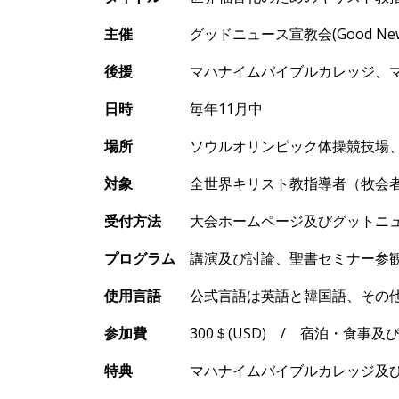
主催
グッドニュ
ース宣教会
(Good Ne
後援
マハナイムバイブルカレッジ、マ
日時
毎年
11月中
場所
ソウルオリンピック
体操競技場
対象
全世界キリスト教指導者（牧会者及
受付方法
大
会ホ
ームページ及びグットニ
プログラム
講演及び討論、聖書セミナ
ー参
使用言語
公式言語は英語と韓
国語、その
参加費
300
＄
(USD)
/
宿泊
・食事及
特典
マハナイムバイブルカレッジ及び