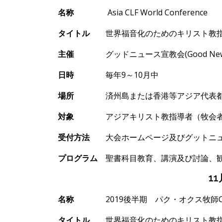
名
称
Asia CLF World Conference
タイトル
世界福音化のためのキリスト
教
主催
グッドニュ
ース宣教会
(Good Ne
日時
毎年
9
～
10
月中
場所
済州島または香港等アジア代表
対象
アジアキリスト教指導者（牧会者及
受付方法
大
会ホ
ームページ及びグットニ
プログラム
聖書科目
教育、講演及び討論、
1
名
称
2019
後半期 パク
・オクス牧師
タイトル
世界福音化のためのキリスト
教