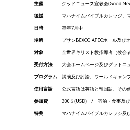
主催
グッドニュ
ース宣教会
(Good Ne
後援
マハナイムバイブルカレッジ、マ
日時
毎年
7月中
場所
プサン
BEXCO APEC
ホ
ール及び
対象
全世界キリスト教指導者（牧会者及
受付方法
大
会ホ
ームページ及びグットニ
プログラム
講演及び討論、
ワ
ールドキャン
使用言語
公式言語は英語と韓
国語、その
参加費
300
＄
(USD)
/
宿泊
・食事及
特典
マハナイムバイブルカレッジ及び