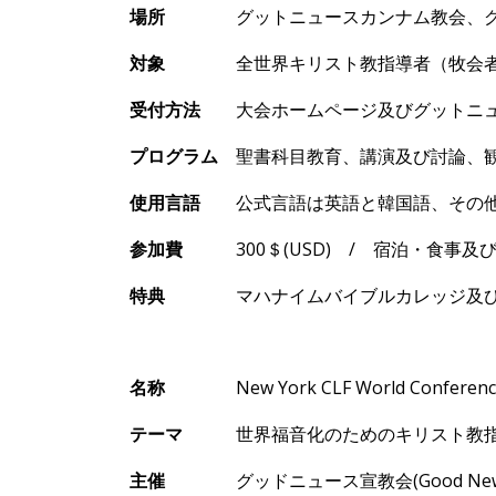
場所
グットニュ
ースカンナム教会、
対象
全世界キリスト教指導者（牧会者及
受付方法
大
会ホ
ームページ及びグットニ
プログラム
聖書科目
教育、講演及び討論、
使用言語
公式言語は英語と韓
国語、その
参加費
300
＄
(USD)
/
宿泊
・食事及
特典
マハナイムバイブルカレッジ及び
名
称
New York CLF World Conferen
テ
ーマ
世界福音化のためのキリスト教指
主催
グッドニュ
ース宣教会
(Good Ne