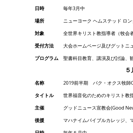
日時
毎年
3
月中
場所
ニュ
ーヨーク
ヘムステッド
ロン
対象
全世界キリスト
教指導者（牧会
受付方法
大
会ホ
ームページ及びグットニ
プログラム
聖書科目
教育、講演及び討論、
５
名
称
2019
前半期 パク
・オクス牧師
タイトル
世界福音化のためのキリスト
教
主催
グッドニュ
ース宣教会
(Good Ne
後援
マハナイムバイブルカレッジ、マ
日時
毎年５
月中