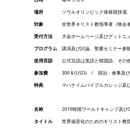
場所
ソウルオリンピック
体操競技場
対象
全世界キリスト教指導者（牧会者及
受付方法
大
会ホ
ームページ及びグットニ
プログラム
講演及び討論、聖書セミナ
ー参
使用言語
公式言語は英語と韓
国語、その
参加費
300
＄
(USD)
/
宿泊
・食事及
特典
マハナイムバイブルカレッジ及び
名
称
2019
韓
国
ワールドキャンプ
及び
タイトル
世界福音化のためのキリスト
教