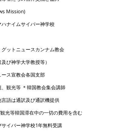
ws Mission)
ハナイムサイバ
ー神学校
、グットニュースカンナム教会
び神学大学教授等）
ュース宣教会各国支部
観、観光等
＊韓
国教会集会講師
他言語は通訳及び通訳機提供
び観光等韓国滞在中の一切の費用を含む
サイバ
ー神学校
1
年無料受講