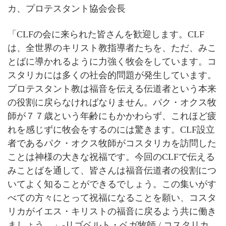
カ、プロテスタント協会会長
「CLFの会に来られた皆さんを歓迎します。CLF
は、全世界のキリスト教指導者たちを、ただ、みこ
とばに導かれるように力強く牧会をしています。コ
スタリカには多くの社会的問題が発生しています。
プロテスタント教は福音を伝える伝道者という本来
の役割に戻らなければなりません。パク・オクス牧
師が７７歳という年齢にもかかわらず、これほど疲
れを感じずに牧会をするのには驚きます。CLF設立
者であるパク・オクス牧師がコスタリカを訪問した
ことは神様の大きな祝福です。今回のCLFで伝える
みことばを通して、皆さんは福音伝道者の役割につ
いてよく知ることができるでしょう。この集いがす
べての方々にとって祝福になることを願い、コスタ
リカがイエス・キリストの福音に戻るよう共に働き
ましょう。」-リゴベルト・ベガ牧師 / コスタリカ、