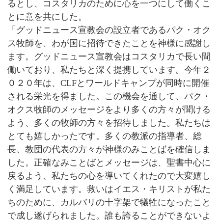
るとし、コスタリカのために心を一つにして働くこ
とに意を共にした。
「グッドニュース宣教会の設立者であるパク・オク
ス牧師を、わが国に招待できたことを神様に感謝し
ます。グッドニュース宣教会はコスタリカで長い間
働いており、私たちと深く提携しています。今年２
０２０年は、CLFとワールドキャンプが同時に開催
される栄光を得ました。この機会を通して、パク・
オクス牧師のメッセージをより多くの方々が聞ける
よう、多くの牧師の方々を招待しました。私たちは
とても嬉しかったです。多くの教派の指導者、総
長、教団の代表の方々が神様のみことばを確信しま
した。正確なみことばとメッセージは、聖書中心に
戻るよう、私たちの心を導いてくれたので大変嬉し
く満足しています。救いはイエス・キリストが私た
ちのために、カルバリの十字架で犠牲になったこと
で成し遂げられました。誰も誇ることができないよ