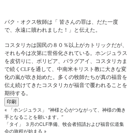
パク・オクス牧師は「 皆さんの罪は、だた一度
で、永遠に贖われました！」と伝えた。
コスタリカは国民の８０％以上がカトリックだが、
それも今は次第に世俗化されている。ホンジュラス
を皮切りに、ボリビア、パラグアイ、コスタリカま
で続くCLFを通して、中南米キリスト教に大きな変
化の嵐が吹き始めた。多くの牧師たちが真の福音を
伝え続けてきたコスタリカが福音で覆われることを
期待する。
印刷
«
「ホンジュラス」 "神様と心がつながって、神様の働き
手となることを願います。”
「タイ」 ３月のCLF準備、牧会者招請および福音伝道集
会の旅程が始まる
»