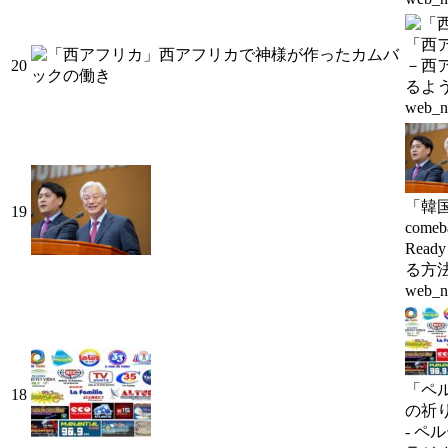
「西
20
－西
るよ
web_n
「韓国
19
come
Rea
る方法
web_n
「ペ
18
の祈
- ペ