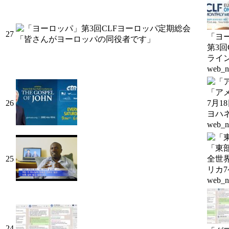
27
「ヨ
第3
ライ
web_n
「ア
26
7月
ヨハ
web_n
「東
25
全世
リカ
web_n
24