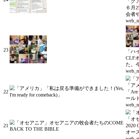
「グ
６月2
会者
web_n
23
「ハ
CL
た。
web_n
「アメリ
22
「Ar
ール
web_n
「オセ
21
20
オー
web_n