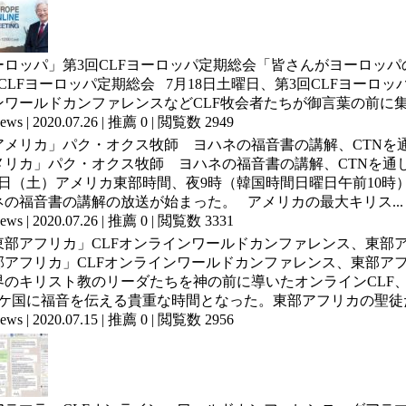
ーロッパ」第3回CLFヨーロッパ定期総会「皆さんがヨーロッパ
回CLFヨーロッパ定期総会 7月18日土曜日、第3回CLFヨー
ンワールドカンファレンスなどCLF牧会者たちが御言葉の前に集ま
ews
|
2020.07.26
|
推薦 0
|
閲覧数 2949
メリカ」パク・オクス牧師 ヨハネの福音書の講解、CTNを通
18日（土）アメリカ東部時間、夜9時（韓国時間日曜日午前10
ネの福音書の講解の放送が始まった。 アメリカの最大キリス...
ews
|
2020.07.26
|
推薦 0
|
閲覧数 3331
部アフリカ」CLFオンラインワールドカンファレンス、東部ア
界のキリスト教のリーダたちを神の前に導いたオンラインCLF、
7ケ国に福音を伝える貴重な時間となった。東部アフリカの聖徒たち
ews
|
2020.07.15
|
推薦 0
|
閲覧数 2956