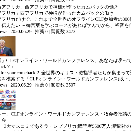
アフリカ」西アフリカで神様が作ったカムバックの働き
アフリカだけで、これまで全世界のオフラインCLF参加者の30
う伝えたい －御言葉を学ぶコースがあれば学んでから、福音を伝.
ews
|
2020.06.29
|
推薦 0
|
閲覧数 3473
」CLFオンライン・ワールドカンファレンス、あなたは戻って来る準備が
back？）
dy for your comeback？ 全世界のキリスト教指導者た
を模索する「CLFオンライン・ワールドカンファレンス(以下、CL
ews
|
2020.06.29
|
推薦 0
|
閲覧数 3507
ルー」CLFオンライン・ワールドカンファレンス・牧会者招請
り会
ルー3大マスコミであるラ・レプブリカ(購読者5500万人)新聞社