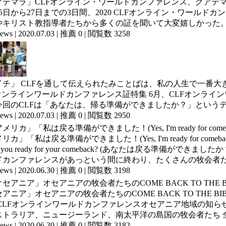
アテマラ」CLFオンライン・ワールドカンファレンス、グアテ
5日から27日までの3日間、2020 CLFオンライン・ワール
やキリスト教指導者たちから多くの証を聞いて大変嬉しかった。グ
ews
|
2020.07.03
|
推薦 0
|
閲覧数 3258
イチ」 CLFを通して伝えられたみことばは、私の人生で一番大
Fオンラインワールドカンファレンス証特集 6月、CLFオンラ
今回のCLFは「あなたは、帰る準備ができましたか？」というテー
ews
|
2020.07.03
|
推薦 0
|
閲覧数 2950
カ」「私は戻る準備ができました！(Yes, I'm ready for comeba
e you ready for your comeback? (あなたは戻る準備が
ドカンファレンスがあっという間に終わり、たくさんの牧会者たち
ews
|
2020.06.30
|
推薦 0
|
閲覧数 3198
アニア」オセアニアの牧会者たちのCOME BACK TO THE BIB
20 CLFオンラインワールドカンファレンスオセアニア地域の知
ストラリア、ニュージーランド、南太平洋の島国の牧会者たち 全.
ews
|
2020.06.30
|
推薦 0
|
閲覧数 3182