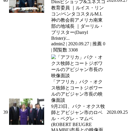
40
2020.09.27
Diosビショップ&ユネスコ
教育委員 ｜ルイス・リン
コン/ペンタコスタルM.I.
神の教会前アメリカ南東
部の地域長 ｜ダーリル・
ブリスター(Darryl
Brister)/...
admin2
|
2020.09.27
|
推薦 0
|
閲覧数 3308
「アフリカ」パク・オク
ス牧師とコートジボワー
ルのアビジャン市長の映
像面談
9月23日、パク・オクス牧
39
2020.09.25
師とアビジャン市のロベ
ル・ベグレ・マムベ
(ROBERT BEUGRE
MAMBE)市長との映像面