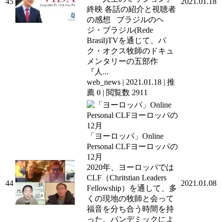
45
2021.01.18
終映 各話の紹介と視聴者
の感想 ブラジルのヘ
ジ・ブラジル(Rede
Brasil)TVを通じて、パ
ク・オクス牧師のドキュ
メンタリーの五部作
『人...
web_news
|
2021.01.18
|
推
薦 0
|
閲覧数 2911
「ヨーロッパ」Online
Personal CLFヨーロッパの
12月
2020年、ヨーロッパでは
CLF（Chritstian Leaders
44
2021.01.08
Fellowship）を通して、多
くの現地の牧師と会って
福音を分ち合う時間を持
った。パンデミックによ