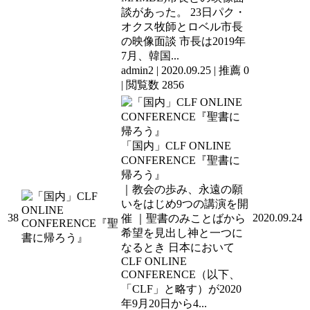
談があった。 23日パク・
オクス牧師とロベル市長
の映像面談 市長は2019年
7月、韓国...
admin2
|
2020.09.25
|
推薦 0
|
閲覧数 2856
「国内」CLF ONLINE
CONFERENCE『聖書に
帰ろう』
｜教会の歩み、永遠の願
いをはじめ9つの講演を開
38
2020.09.24
催 ｜聖書のみことばから
希望を見出し神と一つに
なるとき 日本において
CLF ONLINE
CONFERENCE（以下、
「CLF」と略す）が2020
年9月20日から4...