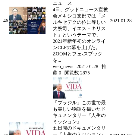
ニュース
4日、グッドニュース宣教
会メキシコ支部では「メ
46
2021.01.28
ルキセデクの位に等しい
大祭司、イエス・キリス
ト」というテーマで、
2021年新年初のオンライ
ンCLFの幕を上げた。
ZOOMとフェ-スブック
を...
web_news
|
2021.01.28
|
推
薦 0
|
閲覧数 2875
「ブラジル」この世で最
も美しい物語を描いたド
キュメンタリー『人生の
ミッション』
五日間のドキュメンタリ
ー『人生のミッション』