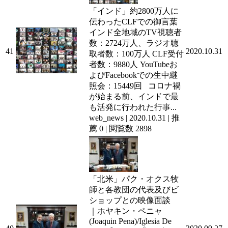
「インド」約2800万人に
伝わったCLFでの御言葉
インド全地域のTV視聴者
数：2724万人、ラジオ聴
41
2020.10.31
取者数：100万人 CLF受付
者数：9880人 YouTubeお
よびFacebookでの生中継
照会：15449回 コロナ禍
が始まる前、インドで最
も活発に行われた行事...
web_news
|
2020.10.31
|
推
薦 0
|
閲覧数 2898
「北米」パク・オクス牧
師と各教団の代表及びビ
ショップとの映像面談
｜ホヤキン・ペニャ
(Joaquin Pena)/Iglesia De