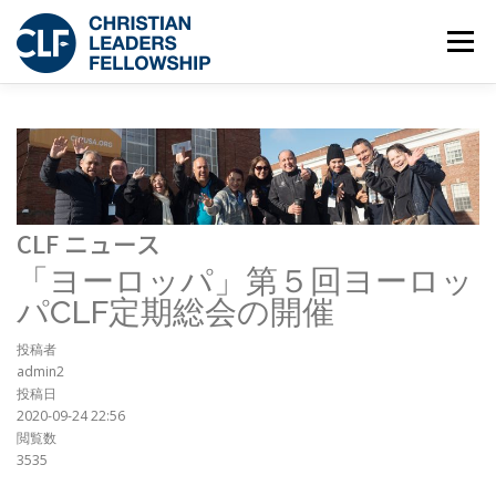
コンテンツへスキップ
メニュー
団体概要
RECONNECT
COMEBACK
C-YA JAPAN
交流
教育
CLF ニュース
「ヨーロッパ」第５回ヨーロッ
オピニオン
お知らせ
ニュース
パCLF定期総会の開催
投稿者
admin2
投稿日
2020-09-24 22:56
閲覧数
3535