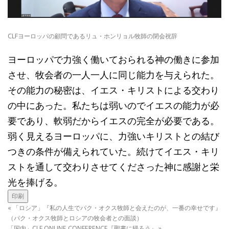
CLFヨーロッパの顧問であるリュ・ホンリョル牧師の閉会祝辞
ヨーロッパで力強く働いておられる神の働きに参加
させ、牧会者の一人一人に同じ能力を与えられた。
その能力の秘密は、イエス・キリストによる交わり
の中にあった。私たちは弱いのでイエスの能力が必
要であり、軟弱だからイエスの完全が必要である。
弱く見えるヨーロッパに、力強いキリストとの結び
つきの条件が備えられていた。続けてイエス・キリ
ストを通して交わりさせてくださった神に感謝と栄
光を捧げる。
印刷
«
「ロシア」『私の人生でパク・オクス牧師と会えたのが、一番の幸せです』
（パク・オクス牧師とロシアの牧会者との面談）
「国内」CLF ONLINE CONFERENCE『聖書に帰ろう』
»