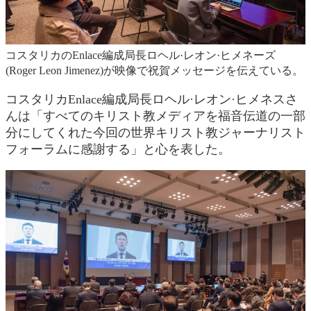
コスタリカのEnlace編成局長ロヘル·レオン·ヒメネーズ
(Roger Leon Jimenez)が映像で祝賀メッセージを伝えている。
コスタリカEnlace編成局長ロヘル·レオン·ヒメネスさ
んは「すべてのキリスト教メディアを福音伝道の一部
分にしてくれた今回の世界キリスト教ジャーナリスト
フォーラムに感謝する」と心を表した。