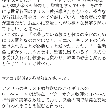
者7,880人余りが登録し、聖書を学んでいる。その中
には世界各国のキリスト教指導者たちもいる。残念な
がら韓国の教会はすべて分裂している。牧会者の交流
が重要だが、お互いに交流しながら様々な見解を聞い
てほしい」と述べた。
パク牧師は、「沈滞している教会と牧会の変化のため
には人間的な努力ではなく、イエス・キリストの心を
受け入れることが必要だ」と述べた。また、「一生懸
命に何かをしようとせず、聖書に出ているイエスの心
を受け入れれば牧会者も変わり、韓国の教会も変わる
と信じている」と述べた。
マスコミ関係者の取材熱気が熱かった。
アメリカのキリスト教放送CTNとイギリスの
FaithWorldTVでは現在、パク・オクス牧師のヨハネの
福音書の講解を放送しており、教会の間で活発な交流
が行われることを望むと言った。