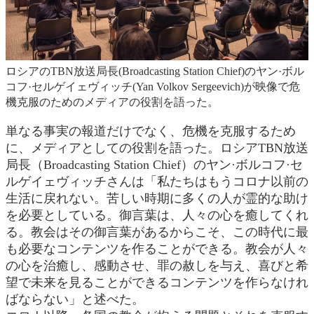
ロシアのTBN放送局長(Broadcasting Station Chief)のヤン·ボル
コフ·セルゲイェヴィッチ(Yan Volkov Sergeevich)が映像で危
機克服のためのメディアの役割を語った。
単なる事実の報道だけでなく、危機を克服するため
に、メディアとしての役割を語った。ロシアTBN放送
局長（Broadcasting Station Chief）のヤン·ボルコフ·セ
ルゲイェヴィッチさんは「私たちはもうコロナ以前の
生活に戻れない。苦しい時期に多くの人が霊的な助け
を必要としている。御言葉は、人々の心を癒してくれ
る。教会はその御言葉があるからこそ、この時代に最
も必要なコンテンツを作ることができる。教会が人々
の心を治癒し、感動させ、罪の赦しを与え、喜びと希
望で未来を見ることができるコンテンツを作らなけれ
ばならない」と述べた。