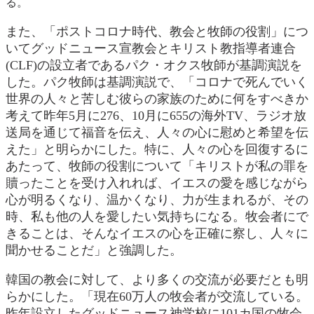
る。
また、「ポストコロナ時代、教会と牧師の役割」につ
いてグッドニュース宣教会とキリスト教指導者連合
(CLF)の設立者であるパク・オクス牧師が基調演説を
した。パク牧師は基調演説で、「コロナで死んでいく
世界の人々と苦しむ彼らの家族のために何をすべきか
考えて昨年5月に276、10月に655の海外TV、ラジオ放
送局を通じて福音を伝え、人々の心に慰めと希望を伝
えた」と明らかにした。特に、人々の心を回復するに
あたって、牧師の役割について「キリストが私の罪を
贖ったことを受け入れれば、イエスの愛を感じながら
心が明るくなり、温かくなり、力が生まれるが、その
時、私も他の人を愛したい気持ちになる。牧会者にで
きることは、そんなイエスの心を正確に察し、人々に
聞かせることだ」と強調した。
韓国の教会に対して、より多くの交流が必要だとも明
らかにした。「現在60万人の牧会者が交流している。
昨年設立したグッドニュース神学校に101カ国の牧会