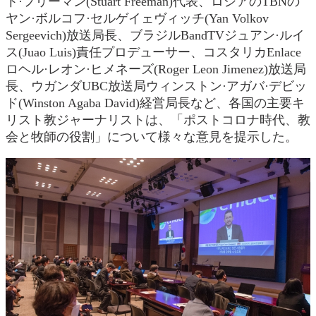
ト·フリーマン(Stuart Freeman)代表、ロシアのTBNの
ヤン·ボルコフ·セルゲイェヴィッチ(Yan Volkov
Sergeevich)放送局長、ブラジルBandTVジュアン·ルイ
ス(Juao Luis)責任プロデューサー、コスタリカEnlace
ロヘル·レオン·ヒメネーズ(Roger Leon Jimenez)放送局
長、ウガンダUBC放送局ウィンストン·アガバ·デビッ
ド(Winston Agaba David)経営局長など、各国の主要キ
リスト教ジャーナリストは、「ポストコロナ時代、教
会と牧師の役割」について様々な意見を提示した。