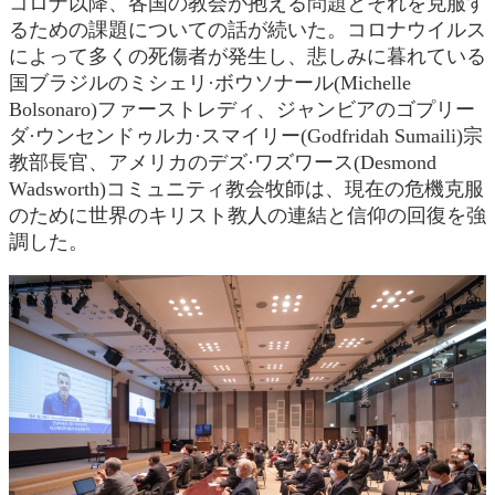
コロナ以降、各国の教会が抱える問題とそれを克服す
るための課題についての話が続いた。コロナウイルス
によって多くの死傷者が発生し、悲しみに暮れている
国ブラジルのミシェリ·ボウソナール(Michelle
Bolsonaro)ファーストレディ、ジャンビアのゴプリー
ダ·ウンセンドゥルカ·スマイリー(Godfridah Sumaili)宗
教部長官、アメリカのデズ·ワズワース(Desmond
Wadsworth)コミュニティ教会牧師は、現在の危機克服
のために世界のキリスト教人の連結と信仰の回復を強
調した。