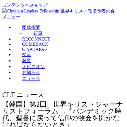
コンテンツへスキップ
メニュー
団体概要
行事
RECONNECT
COMEBACK
C-YA JAPAN
交流
教育
オピニオン
お知らせ
ニュース
CLF ニュース
【韓国】第2回、世界キリストジャーナ
リストフォーラム…『パンデミック時
代、聖書に戻って信仰の牧会を開かな
ければならないとき』