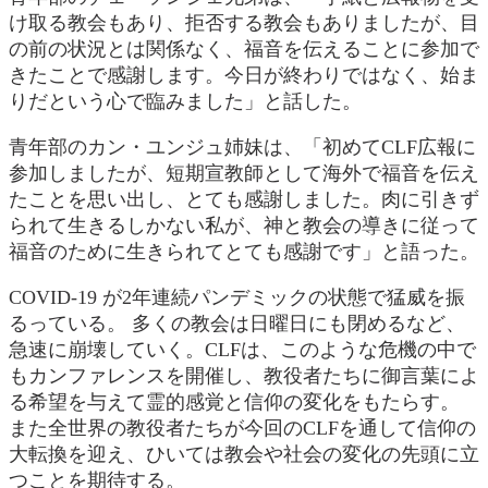
け取る教会もあり、拒否する教会もありましたが、目
の前の状況とは関係なく、福音を伝えることに参加で
きたことで感謝します。今日が終わりではなく、始ま
りだという心で臨みました」と話した。
青年部のカン・ユンジュ姉妹は、「初めてCLF広報に
参加しましたが、短期宣教師として海外で福音を伝え
たことを思い出し、とても感謝しました。肉に引きず
られて生きるしかない私が、神と教会の導きに従って
福音のために生きられてとても感謝です」と語った。
COVID-19 が2年連続パンデミックの状態で猛威を振
るっている。 多くの教会は日曜日にも閉めるなど、
急速に崩壊していく。CLFは、このような危機の中で
もカンファレンスを開催し、教役者たちに御言葉によ
る希望を与えて霊的感覚と信仰の変化をもたらす。
また全世界の教役者たちが今回のCLFを通して信仰の
大転換を迎え、ひいては教会や社会の変化の先頭に立
つことを期待する。