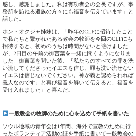
感し、感謝しました。私は有功者会の会長ですが、事
務所を訪ねる遺族の方々にも福音を伝えています」と
話した。
ホン・オクジャ姉妹は、「昨年のCLFに招待したこと
で私たちと繋がれたある教会の牧師を今回のCLFにも
招待すると、初めのうちは時間がないと避けました
が、2日目の午前の御言葉を一緒に聞くようになりま
した。御言葉を聞いた後、『私たちのすべての罪を洗
い流してくださったイエスを信じ、罪も洗い流せない
イエスは信じないでください。神が義と認められれば
義人なのです』と再び福音を解いて伝えると、福音を
受け入れました」と喜んだ。
一般
教会の牧師のために心を込めて手紙を書いた
ソウル地域の青年会は1年間、海外で宣教のために行
ったボランティア活動の証を手紙に書いて一般教会の