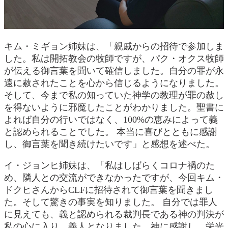
キム・ミギョン姉妹は、「親戚からの招待で参加しま
した。私は開拓教会の牧師ですが、パク・オクス牧師
が伝える御言葉を聞いて確信しました。自分の罪が永
遠に赦されたことを心から信じるようになりました。
そして、今まで私の知っていた神学の教理が罪の赦し
を得ないように邪魔したことがわかりました。聖書に
よれば自分の行いではなく、100%の恵みによって義
と認められることでした。 本当に喜びとともに感謝
し、御言葉を聞き続けたいです」と感想を述べた。
イ・ジョンヒ姉妹は、「私はしばらくコロナ禍のた
め、隣人との交流ができなかったですが、今回キム・
ドクヒさんからCLFに招待されて御言葉を聞きまし
た。そして驚きの事実を知りました。 自分では罪人
に見えても、義と認められる裁判長である神の判決が
私の心に入り、義人となりました。神に感謝し、栄光