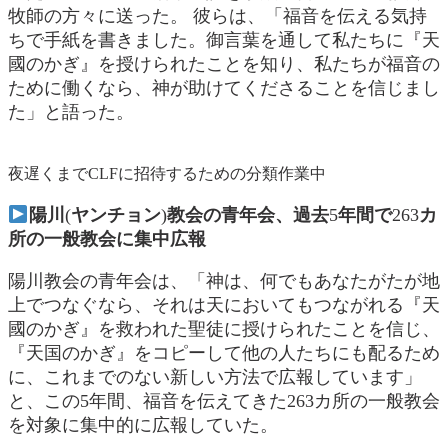
牧師の方々に送った。 彼らは、「福音を伝える気持
ちで手紙を書きました。御言葉を通して私たちに『天
國のかぎ』を授けられたことを知り、私たちが福音の
ために働くなら、神が助けてくださることを信じまし
た」と語った。
夜遅くまでCLFに招待するための分類作業中
陽川
(
ヤンチョン
)
教会の青年会、過去
5
年間で
263
カ
所の一般
教会に集中広報
陽川教会の青年会は、「神は、何でもあなたがたが地
上でつなぐなら、それは天においてもつながれる『天
國のかぎ』を救われた聖徒に授けられたことを信じ、
『天国のかぎ』をコピーして他の人たちにも配るため
に、これまでのない新しい方法で広報しています」
と、この5年間、福音を伝えてきた263カ所の一般教会
を対象に集中的に広報していた。