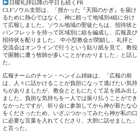
日曜礼拝以降の平日も続くPR
CLFソウル支部は、「授かった『天国のかぎ』を届け
るために熱心ではなく、神に頼って地域別4組に分け
て広報しました。ソウル地域の聖徒たちは、招待状と
パンフレットを持って区域別に組を編成し、広報及び
招待状を配りました。 中小型教会が閉鎖し、礼拝と
交流会はオンラインで行うという貼り紙を見て、教役
で困難に遭う牧師が多いことがわかりました」と話し
た。
広報チームのチャン・ヘンイム姉妹は、「広報の前
は、人々に話かけることが負担になって逃げたい気持
ちがありましたが、教会とともにたくて足を踏み出し
ました。負担な気持ちを一人では振り払うことができ
なかったですが、祈り会に参加してから神が新たな心
をくださったため、いざぶつかってみたら神が私の口
に必要な言葉を入れてくださり、大胆に話せました」
と言った。