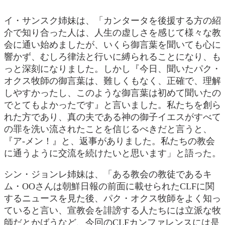
イ・サンスク姉妹は、「カンタータを後援する方の紹
介で知り合った人は、人生の虚しさを感じて様々な教
会に通い始めましたが、いくら御言葉を聞いても心に
響かず、むしろ律法と行いに縛られることになり、も
っと深刻になりました。しかし『今日、聞いたパク・
オクス牧師の御言葉は、難しくもなく、正確で、理解
しやすかったし、このような御言葉は初めて聞いたの
でとてもよかったです』と言いました。私たちを創ら
れた方であり、真の夫である神の御子イエスがすべて
の罪を洗い流されたことを信じるべきだと言うと、
『ア-メン！』と、返事がありました。私たちの教会
に通うように交流を続けたいと思います」と語った。
シン・ジョンレ姉妹は、「ある教会の教徒であるキ
ム・OOさんは朝鮮日報の前面に載せられたCLFに関
するニュースを見た後、パク・オクス牧師をよく知っ
ていると言い、宣教会を誹謗する人たちには立派な牧
師だとかばうなど、今回のCLFカンファレンスには是