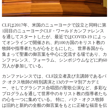
CLFは2017年、米国のニューヨークで設立と同時に第
1回目のニューヨークCLF・ワールドカンファレンス
を通してスタートしたが、最近ではCOVID-19 によっ
てオンラインで開催され、約100カ国のキリスト教の
牧師や指導者たちが心をともにした。 世界各国から
集まって聖書の御言葉を中心に交流する場であり、カ
ンファレンス、フォーラム、シンポジウムなどに約60
万人が参加している。
カンファレンスでは、CLF設立者及び主講師であるパ
ク·オクス牧師の特別講演と13のテーマ別アカデミ
ー、そしてグラシアス合唱団の聖歌公演など、多彩な
プログラムを通して世界中のキリスト教の指導者たち
の心を一つに集めている。 特に、パク・オクス牧師
は旧約と新約の全般の御言葉をもとに正確な福音を伝