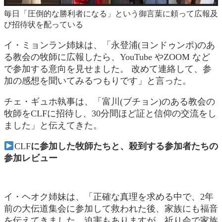
毎日「圧倒的な勝利者になる」という御言葉に頼って広報及
び招待状を配っている
イ・ミョンラン姉妹は、「永登浦(ヨンドゥンポ)のあ
る教会の牧師に広報したら、YouTube やZOOM など
で参加する意向を見せました。 改めて連絡して、参
加の感想を聞いてみるつもりです」と言った。
チェ・ギュホ執事は、「富川(ブチョン)のある教会の
牧師をCLFに招待し、30分間ほど証と信仰の交流をし
ました」と伝えてきた。
CLF
に
参加した牧師たちと、殺到する参加者たちの
参加レビュー
イ・ヘオク姉妹は、「正確な真理を求める中で、2年
前の大伝道集会に参加して救われた後、家族にも福音
を伝えてきました。迫害もありますが、祈り会で家族