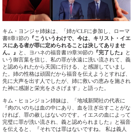
キム・ヨンジャ姉妹は、「姉がCLFに参加し、ローマ
書8章1節の
『こういうわけで、今は、キリスト・イエ
スにある者が罪に定められることは決してありませ
ん。』
と、ヨハネの福音書19章30節の
『完了した』
と
いう御言葉を信じ、私の罪が永遠に洗い流されて、義
と認められたから天国に行ける、と感謝していまし
た。姉の性格は頑固だから福音を伝えようとすれば、
先に大声を出す人でしたが、姉に救いの恵みを施され
た神に感謝と栄光をささげます」と語った。
キム・ヒョンジョン姉妹は、「地域新聞社の代表に
『肉のいのちは血の中にあり、血を注ぎ出すことがな
ければ、罪の赦しはないのです。イエスの血によって
完璧に罪が洗い流され、義と認められました』と福音
を伝えると、『それでは罪はないですね。 私は義人