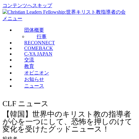
コンテンツへスキップ
メニュー
団体概要
行事
RECONNECT
COMEBACK
C-YA JAPAN
交流
教育
オピニオン
お知らせ
ニュース
CLF ニュース
【韓国】世界中のキリスト教の指導者
が心を一つにして、恐怖を押しのけて
変化を受けたグッドニュース！
投稿者