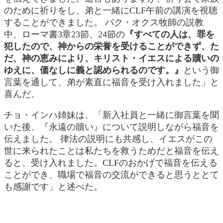
のために祈りをし、弟と一緒にCLF午前の講演を視聴
することができました。 パク・オクス牧師の説教
中、ローマ書3章23節、24節の
『すべての人は、罪を
犯したので、神からの
栄誉を受けることができず、た
だ、神の恵みにより、キリスト・イエスによる贖いの
ゆえに、価なしに義と認められるのです。』
という御
言葉を通して、弟が素直に福音を受け入れました」と
喜んだ。
チョ・インハ姉妹は、「新入社員と一緒に御言葉を聞
いた後、『永遠の贖い』について説明しながら福音を
伝えました。 律法の説明にも共感し、イエスがこの
世に来られたことは私たちを救うためだと福音を伝え
ると、受け入れました。CLFのおかげで福音を伝える
ことができ、職場で福音の交流ができると思うととて
も感謝です」と述べた。