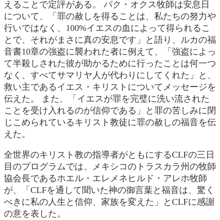
えることで定評がある。 パク・オクス牧師は安息日
について、「罪の赦しを得ることは、私たちの努力や
行いではなく、100%イエスの血によって得られるこ
とで、それがまさに真の安息です」と語り、ルカの福
音書10章の強盗に襲われた者に例えて、「強盗によっ
て半殺しされた彼が助かるために行ったことは何一つ
なく、すべてサマリヤ人が代わりにしてくれた」と、
救い主であるイエス・キリストについてメッセージを
伝えた。 また、「イエスが罪を完璧に洗い流された
ことを受け入れるのが信仰である」と罪の苦しみに閉
じこめられているキリスト教徒に罪の赦しの福音を伝
えた。
全世界のキリスト教の指導者がともにするCLFの三日
目のプログラムでは、メキシコのトラスカラ州の牧師
協会長であるホエル・エレメネヒルド・アレホ牧師
が、「CLFを通して聞いた神の御言葉と福音は、驚く
べきに私の人生と信仰、家族を変えた」とCLFに感謝
の意を表した。