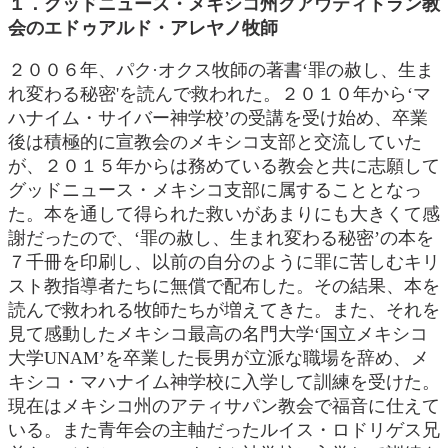
１．グッドニュース・メキシコ州クアウティトラン教
会のエドゥアルド・アレヤノ牧師
２００６年、パク·オクス牧師の著書‘罪の赦し、生ま
れ変わる秘密'を読んで救われた。２０１０年から‘マ
ハナイム・サイバー神学校’の受講を受け始め、卒業
後は積極的に宣教会のメキシコ支部と交流していた
が、２０１５年からは務めている教会と共に志願して
グッドニュース・メキシコ支部に属することとなっ
た。本を通して得られた救いがあまりにも大きくて感
謝だったので、‘罪の赦し、生まれ変わる秘密’の本を
７千冊を印刷し、以前の自分のように罪に苦しむキリ
スト教指導者たちに無償で配布した。その結果、本を
読んで救われる牧師たちが増えてきた。また、それを
見て感動したメキシコ最高の名門大学‘国立メキシコ
大学UNAM’を卒業した長男が立派な職場を辞め、メ
キシコ・マハナイム神学校に入学して訓練を受けた。
現在はメキシコ州のアティサパン教会で福音に仕えて
いる。また青年会の主軸だったルイス・ロドリゲス兄