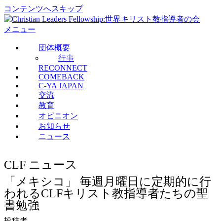
コンテンツへスキップ
メニュー
団体概要
行事
RECONNECT
COMEBACK
C-YA JAPAN
交流
教育
オピニオン
お知らせ
ニュース
CLF ニュース
「メキシコ」 毎週月曜日に定期的に行
われるCLFキリスト教指導者たちの聖
書勉強
投稿者