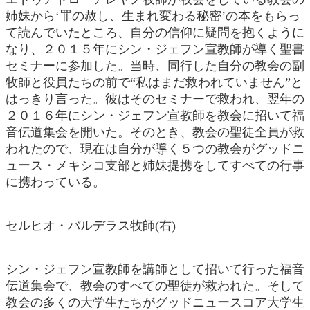
姉妹から‘罪の赦し、生まれ変わる秘密’の本をもらっ
て読んでいたところ、自分の信仰に疑問を抱くように
なり、２０１５年にシン・ジェフン宣教師が導く聖書
セミナーに参加した。当時、同行した自分の教会の副
牧師と役員たちの前で“私はまだ救われていません”と
はっきり言った。彼はそのセミナーで救われ、翌年の
２０１６年にシン・ジェフン宣教師を教会に招いて福
音伝道集会を開いた。そのとき、教会の聖徒全員が救
われたので、現在は自分が導く５つの教会がグッドニ
ュース・メキシコ支部と姉妹提携をしてすべての行事
に携わっている。
セルヒオ・バルデラス牧師(右)
シン・ジェフン宣教師を講師として招いて行った福音
伝道集会で、教会のすべての聖徒が救われた。そして
教会の多くの大学生たちがグッドニュースコア大学生