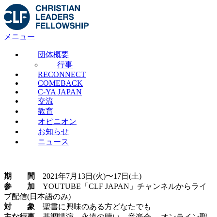
コ
ン
テ
メニュー
ン
ツ
団体概要
へ
行事
ス
RECONNECT
キ
COMEBACK
ッ
C-YA JAPAN
プ
交流
教育
オピニオン
お知らせ
ニュース
期 間
2021年7月13日(火)〜17日(土)
参 加
YOUTUBE「CLF JAPAN」チャンネルからライ
ブ配信(日本語のみ)
対 象
聖書に興味のある方どなたでも
主な行事
基調講演、永遠の贖い、音楽会、 オンライン聖