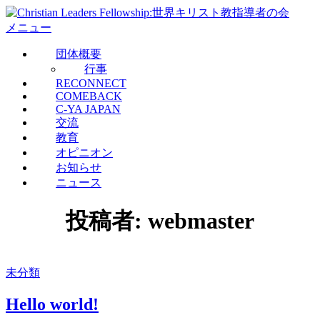
コ
ン
メニュー
テ
団体概要
ン
行事
ツ
RECONNECT
へ
COMEBACK
ス
C-YA JAPAN
キ
交流
ッ
教育
プ
オピニオン
お知らせ
ニュース
投稿者:
webmaster
未分類
Hello world!