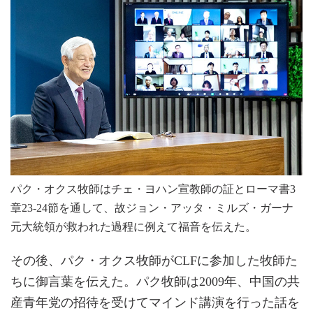
パク・オクス牧師はチェ・ヨハン宣教師の証とローマ書3
章23-24節を通して、故ジョン・アッタ・ミルズ・ガーナ
元大統領が救われた過程に例えて福音を伝えた。
その後、パク・オクス牧師がCLFに参加した牧師た
ちに御言葉を伝えた。パク牧師は2009年、中国の共
産青年党の招待を受けてマインド講演を行った話を