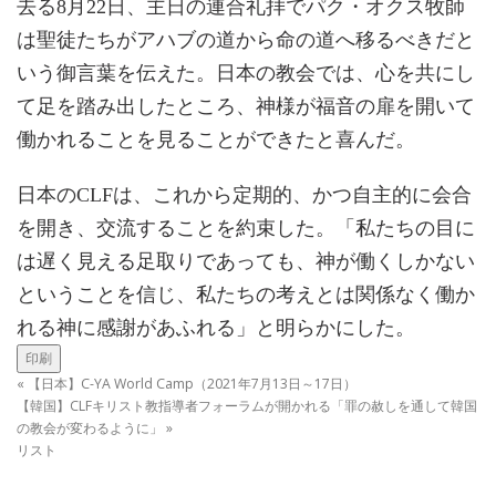
去る8月22日、主日の連合礼拝でパク・オクス牧師
は聖徒たちがアハブの道から命の道へ移るべきだと
いう御言葉を伝えた。日本の教会では、心を共にし
て足を踏み出したところ、神様が福音の扉を開いて
働かれることを見ることができたと喜んだ。
日本のCLFは、これから定期的、かつ自主的に会合
を開き、交流することを約束した。「私たちの目に
は遅く見える足取りであっても、神が働くしかない
ということを信じ、私たちの考えとは関係なく働か
れる神に感謝があふれる」と明らかにした。
印刷
«
【日本】C-YA World Camp（2021年7月13日～17日）
【韓国】CLFキリスト教指導者フォーラムが開かれる「罪の赦しを通して韓国
の教会が変わるように」
»
リスト