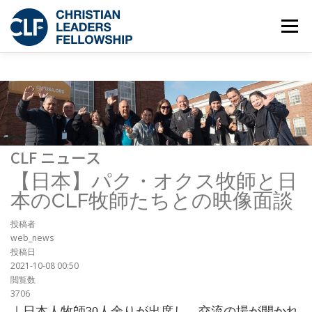
メニュー
団体概要
RECONNECT
COMEBACK
C-YA JAPAN
交流
教育
CLF ニュース
【日本】パク・オクス牧師と日
オピニオン
お知らせ
ニュース
本のCLF牧師たちとの映像面談
投稿者
web_news
投稿日
2021-10-08 00:50
閲覧数
3706
｜日本人牧師30人余りが出席し、交流の場が開かれ