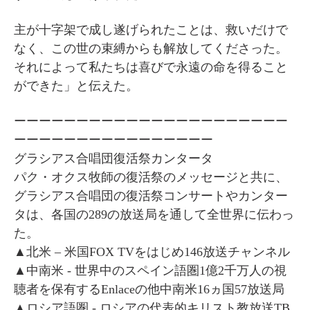
主が十字架で成し遂げられたことは、救いだけで
なく、この世の束縛からも解放してくださった。
それによって私たちは喜びで永遠の命を得ること
ができた」と伝えた。
ーーーーーーーーーーーーーーーーーーーーーー
ーーーーーーーーーーーーーーーー
グラシアス合唱団復活祭カンタータ
パク・オクス牧師の復活祭のメッセージと共に、
グラシアス合唱団の復活祭コンサートやカンター
タは、各国の289の放送局を通して全世界に伝わっ
た。
▲北米 – 米国FOX TVをはじめ146放送チャンネル
▲中南米 - 世界中のスペイン語圏1億2千万人の視
聴者を保有するEnlaceの他中南米16ヵ国57放送局
▲ロシア語圏 - ロシアの代表的キリスト教放送TB