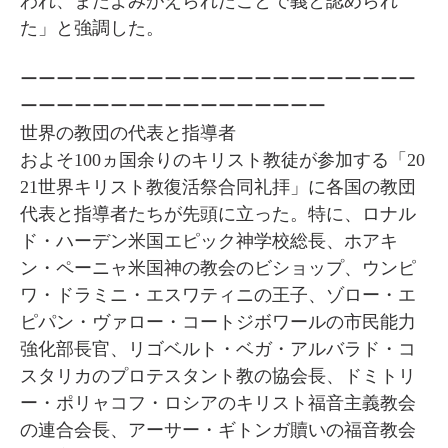
われ、またよみがえられたことで義と認められ
た」と強調した。
ーーーーーーーーーーーーーーーーーーーーーー
ーーーーーーーーーーーーーーーーー
世界の教団の代表と指導者
およそ100ヵ国余りのキリスト教徒が参加する「20
21世界キリスト教復活祭合同礼拝」に各国の教団
代表と指導者たちが先頭に立った。特に、ロナル
ド・ハーデン米国エピック神学校総長、ホアキ
ン・ペーニャ米国神の教会のビショップ、ウンピ
ワ・ドラミニ・エスワティニの王子、ゾロー・エ
ピパン・ヴァロー・コートジボワールの市民能力
強化部長官、リゴベルト・ベガ・アルバラド・コ
スタリカのプロテスタント教の協会長、ドミトリ
ー・ポリャコフ・ロシアのキリスト福音主義教会
の連合会長、アーサー・ギトンガ贖いの福音教会