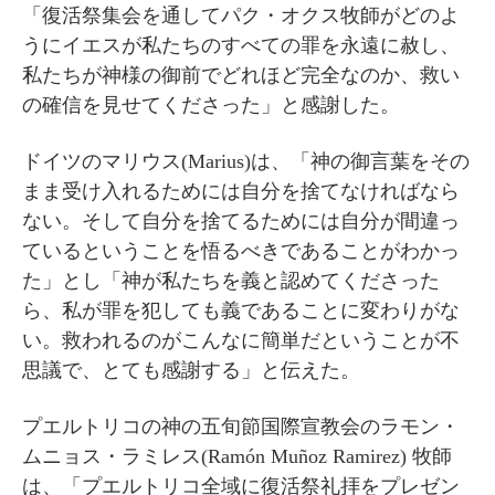
「復活祭集会を通してパク・オクス牧師がどのよ
うにイエスが私たちのすべての罪を永遠に赦し、
私たちが神様の御前でどれほど完全なのか、救い
の確信を見せてくださった」と感謝した。
ドイツのマリウス(Marius)は、「神の御言葉をその
まま受け入れるためには自分を捨てなければなら
ない。そして自分を捨てるためには自分が間違っ
ているということを悟るべきであることがわかっ
た」とし「神が私たちを義と認めてくださった
ら、私が罪を犯しても義であることに変わりがな
い。救われるのがこんなに簡単だということが不
思議で、とても感謝する」と伝えた。
プエルトリコの神の五旬節国際宣教会のラモン・
ムニョス・ラミレス(Ramón Muñoz Ramirez) 牧師
は、「プエルトリコ全域に復活祭礼拝をプレゼン