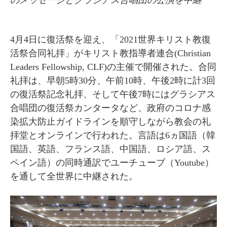
のメッセージとグラシアス合唱団の公演を中継
4月4日に復活祭を迎え、「2021世界キリスト教復
活祭合同礼拝」がキリスト教指導者連合(Christian
Leaders Fellowship, CLF)の主催で開催された。合同
礼拝は、早朝5時30分、午前10時、午後2時に計3回
の復活祭記念礼拝、そして午後7時にはグラシアス
合唱団の復活祭カンタータなど、政府のコロナ感
染拡大防止ガイドラインを順守しながら教会の礼
拝堂とオンラインで行われた。言語は6ヵ国語（韓
国語、英語、フランス語、中国語、ロシア語、ス
ペイン語）の同時通訳でユーチューブ（Youtube）
を通して全世界に中継された。