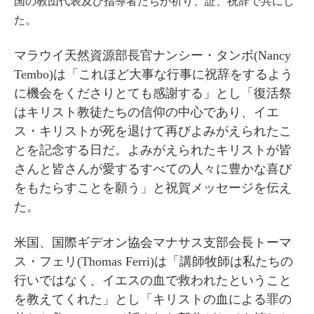
国の教団代表及び指導者たちが祈り、証、祝辞で共にし
た。
マラウイ天然資源部長官ナンシー・タンボ(Nancy
Tembo)は「これほど大事な行事に祝辞をするよう
に機会をくださりとても感謝する」とし「復活祭
はキリスト教徒たちの信仰の中心であり、イエ
ス・キリストが死を退けて再びよみがえられたこ
とを記念する日だ。よみがえられたキリストが皆
さんと皆さんが愛するすべての人々に豊かな喜び
をもたらすことを願う」と祝賀メッセージを伝え
た。
米国、国際ギデオン協会マナサス支部会長トーマ
ス・フェリ(Thomas Ferri)は「講師牧師は私たちの
行いではなく、イエスの血で救われたということ
を教えてくれた」とし「キリストの血による罪の