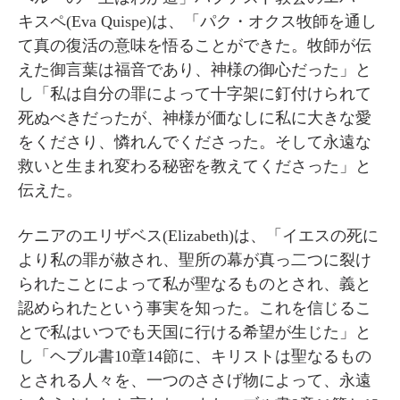
キスペ(Eva Quispe)は、「パク・オクス牧師を通し
て真の復活の意味を悟ることができた。牧師が伝
えた御言葉は福音であり、神様の御心だった」と
し「私は自分の罪によって十字架に釘付けられて
死ぬべきだったが、神様が価なしに私に大きな愛
をくださり、憐れんでくださった。そして永遠な
救いと生まれ変わる秘密を教えてくださった」と
伝えた。
ケニアのエリザベス(Elizabeth)は、「イエスの死に
より私の罪が赦され、聖所の幕が真っ二つに裂け
られたことによって私が聖なるものとされ、義と
認められたという事実を知った。これを信じるこ
とで私はいつでも天国に行ける希望が生じた」と
し「ヘブル書10章14節に、キリストは聖なるもの
とされる人々を、一つのささげ物によって、永遠