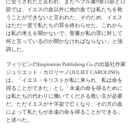
に全うされたと言われ、またヘブル書9章11節と12
節では、イエスの血以外に他の血では私たちを救
うことができないと言われた。そのため、イエス
はただ一度で私たちの罪を終わらせた。これから
は私の考えを聞かないで、聖書が私の罪に対して
何と言っているのか聞かなければならない」と強
調した。
フィリピンのInspiration Publishing Co.の出版社作家
ジュリエット・カロリーノ(JULIET CAROLINO)
は、「イエス・キリストが私に来られ、私は命を
得ることができた」とし「永遠の命を得るために
は私たちの代わりに働いてくださる救い主が必要
だ。ただイエスが十字架で亡くなり、その方の血
によって私たちが永遠の命を得ることができる」
と述べた。