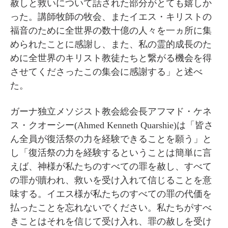
赦しと救いについて話された部分がとても嬉しか
った。講師牧師の牧会、またイエス・キリストの
福音のために全世界の数十億の人々を一ヵ所に集
められたことに感謝し、また、私の霊的成長のた
めに全世界のキリスト教徒たちと繋がる機会を得
させてくださったこの集会に感謝する」と述べ
た。
ガーナ独立メソジスト教会総会長アフマド・ケネ
ス・クオーシー(Ahmed Kenneth Quarshie)は「皆さ
ん全員が復活祭の力を経験できることを願う」と
し「復活祭の力を経験するということは簡単に言
えば、神様が私たちのすべての罪を赦し、すべて
の罪が贖われ、救いを受け入れて信じることを意
味する。イエス様が私たちのすべての罪の代価を
払ったことを忘れないでください。私たちがすべ
きことはそれを信じて受け入れ、罪の赦しを受け