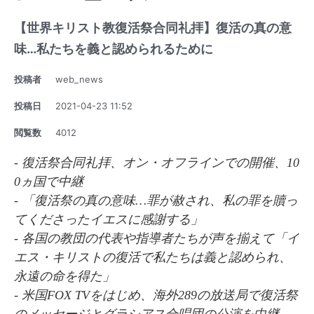
印
【世界キリスト教復活祭合同礼拝】復活の真の意
刷
味…私たちを義と認められるために
投稿者
web_news
投稿日
2021-04-23 11:52
閲覧数
4012
- 復活祭合同礼拝、オン・オフラインでの開催、10
0ヵ国で中継
- 「復活祭の真の意味…罪が赦され、私の罪を贖っ
てくださったイエスに感謝する」
- 各国の教団の代表や指導者たちが声を揃えて「イ
エス・キリストの復活で私たちは義と認められ、
永遠の命を得た」
- 米国FOX TVをはじめ、海外289の放送局で復活祭