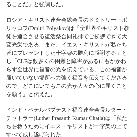
ることだ」と強調した。
ロシア・キリスト連合会総会長のドミトリー・ポ
リャコフ(Dmitri Polyakov)は「全世界のキリスト教
徒を連合させる復活祭合同礼拝でご挨拶できて大
変光栄である。また、イエス・キリストが私たち
皆にプレゼントした十字架の勝利に感謝する」と
し「CLFは数多くの困難と障害があるにもかかわ
らず全世界に福音の光を伝えている。この福音が
届いていない場所へ力強く福音を伝えてくださる
ので、どこにいてもこの光が人々の心に届くこと
を願う」と伝えた。
インド・ベテルバプテスト福音連合会長ルター・
チャトラー(Luther Prasanth Kumar Chatla)は「私た
ちを救うためにイエス・キリストが十字架の上で
すべて成し遂げられた。