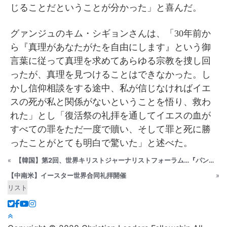
じることだということが分かった」と喜んだ。
グァンジュのキム・シギョンさんは、「30年前か
ら『真理があなたがたを自由にします』という御
言葉に従って真理を求めてあらゆる宗教を捜し回
ったが、真理を見つけることはできなかった。し
かし信仰相談をする途中、私が信じなければイエ
スの死が私と関係がないということを悟り、救わ
れた」とし「復活祭の礼拝を通してイエスの血が
すべての罪をただ一度で贖い、そして罪と死に勝
ったことがとても明白で驚いた」と述べた。
«
【韓国】第2回、世界キリストジャーナリストフォーラム…『パンデミック時代、聖書に戻って信仰の牧会を開かなければならないとき』
【中南米】イースター世界合同礼拝開催
»
リスト