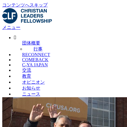
コンテンツへスキップ
メニュー
団体概要
行事
RECONNECT
COMEBACK
C-YA JAPAN
交流
教育
オピニオン
お知らせ
ニュース