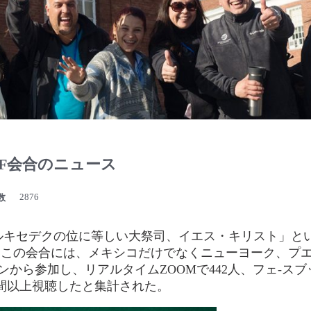
LF会合のニュース
2876
数
キセデクの位に等しい大祭司、イエス・キリスト」という
れたこの会合には、メキシコだけでなくニューヨーク、プ
から参加し、リアルタイムZOOMで442人、フェ-スブ
時間以上視聴したと集計された。