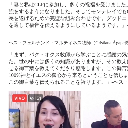
「妻と私はCLFに参加し、多くの祝福を受けまし
強をするようになりました。そしてモンテレイでも
長を遂げるための完璧な組み合わせです。グッドニ
を通して福音を伝えるようにしているようです。」-ホセ・ルイス
ヘス・フェルナンド・マルティネス牧師（Cristiana Ágap
「まず、パク・オクス牧師から学ぶことに感謝の気持
た。世の中には多くの知識がありますが、その教えは
せる御言葉を教えてくださり感謝します。この御言
100%神とイエスの御心から来るということを信
この御言葉を伝えられることを祈ります。」-ヘス・フェル