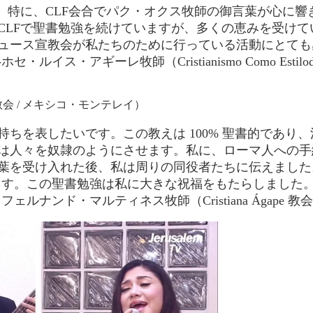
た。特に、CLF会合でパク・オクス牧師の御言葉が心に
CLFで聖書勉強を続けていますが、多くの恵みを受けて
ュース宣教会が私たちのために行っている活動にとても
・アギーレ牧師（Cristianismo Como Estilo
e教会 / メキシコ・モンテレイ）
ちを表したいです。この教えは 100% 聖書的であり
人々を奴隷のようにさせます。私に、ローマ人への手紙3
葉を受け入れた後、私は周りの同役者たちに伝えました
じます。この聖書勉強は私に大きな祝福をもたらしました
ナンド・マルティネス牧師（Cristiana Ágape 教